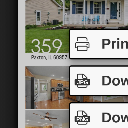
Prin
Dow
JPG
Dow
PNG