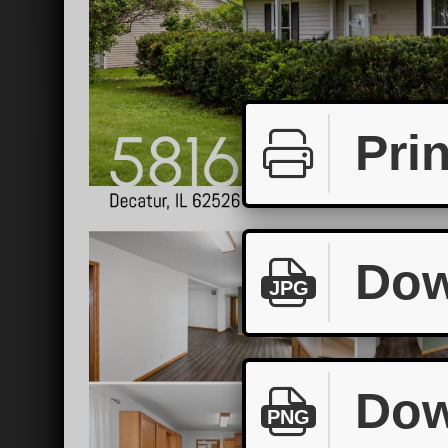
Prin
Dow
JPG
Dow
PNG