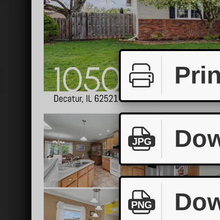
Prin
Dow
JPG
Dow
PNG