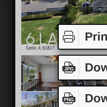
Prin
Dow
JPG
Dow
PNG