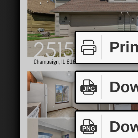
Prin
Dow
JPG
Dow
PNG