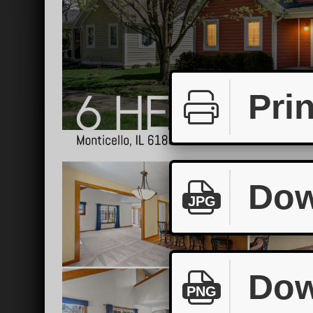
Prin
Dow
JPG
Dow
PNG