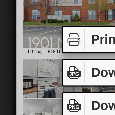
Prin
Dow
JPG
Dow
PNG