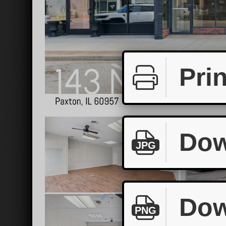
Prin
Dow
JPG
Dow
PNG