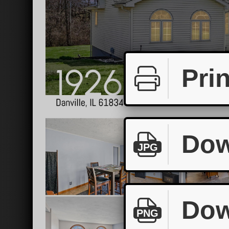
Prin
Dow
JPG
Dow
PNG