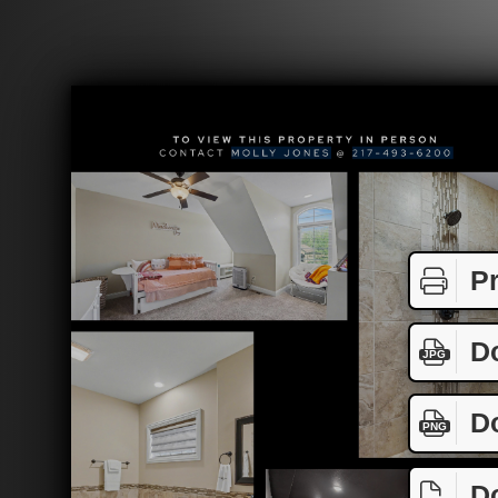
Pr
D
JPG
D
PNG
D