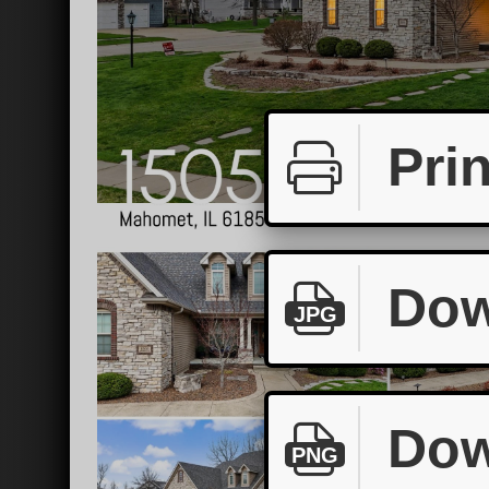
Prin
Dow
JPG
Dow
PNG