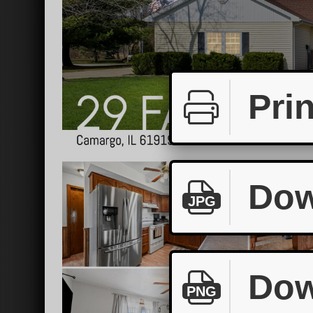
Prin
Dow
JPG
Dow
PNG