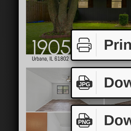
Prin
Dow
JPG
Dow
PNG