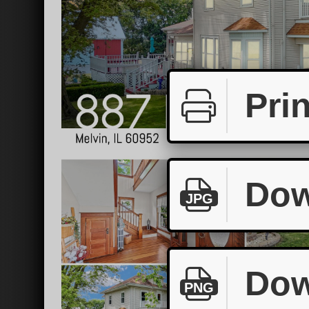
Prin
Dow
JPG
Dow
PNG