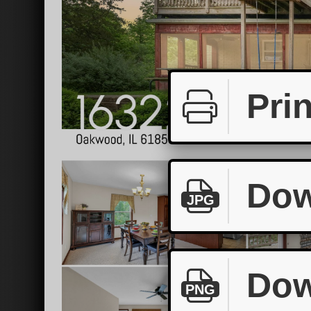
Prin
Dow
JPG
Dow
PNG