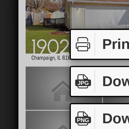
Prin
Dow
JPG
Dow
PNG