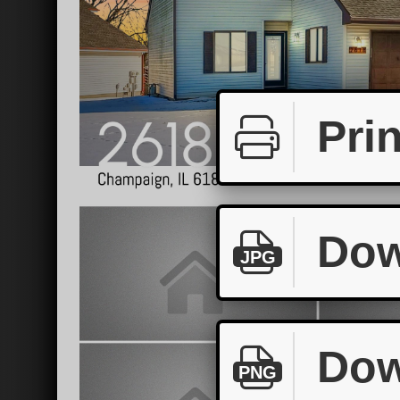
Prin
Dow
JPG
Dow
PNG