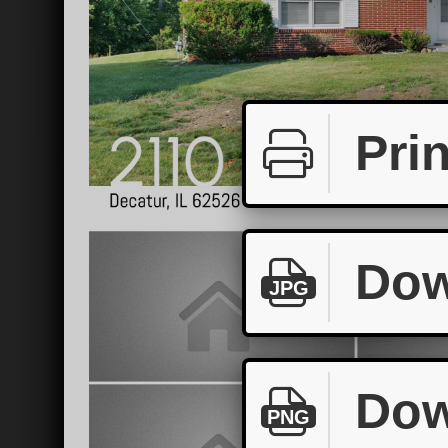
Prin
Dow
JPG
Dow
PNG