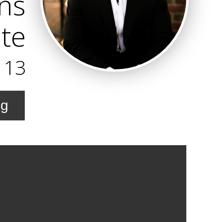
ns
te
113
ng