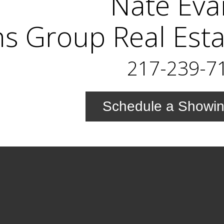
Nate Eva
s Group Real Esta
217-239-7
Schedule a Showi