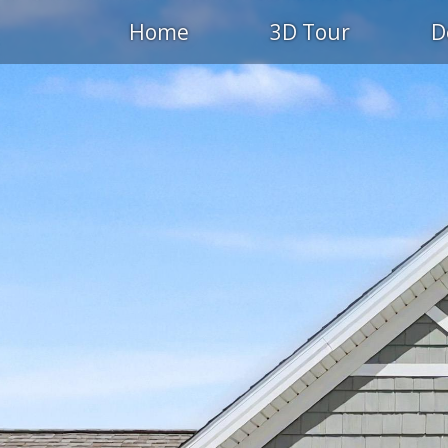
Home
3D Tour
D