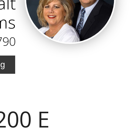
lt
ams
790
ng
200 E