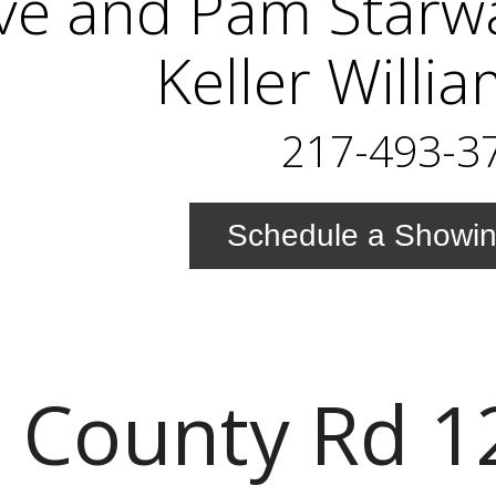
ve and Pam Starwa
Keller Willi
217-493-3
Schedule a Showi
 County Rd 1