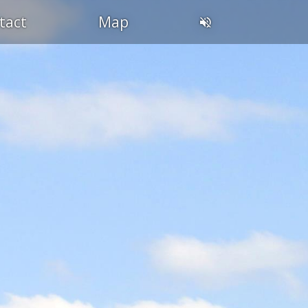
tact
Map